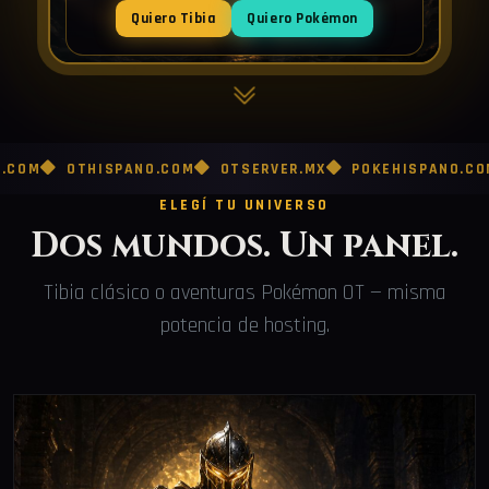
Quiero Tibia
Quiero Pokémon
OTHISPANO.COM
OTSERVER.MX
POKEHISPANO.COM
POK
ELEGÍ TU UNIVERSO
Dos mundos. Un panel.
Tibia clásico o aventuras Pokémon OT — misma
potencia de hosting.