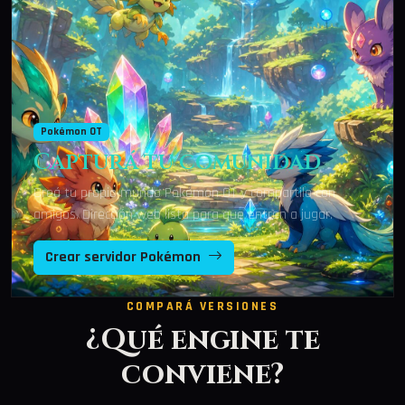
Pokémon OT
Capturá tu comunidad
Creá tu propio mundo Pokémon OT y compartilo con
amigos. Dirección web lista para que entren a jugar.
Crear servidor Pokémon
COMPARÁ VERSIONES
¿Qué engine te
conviene?