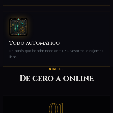
Todo automático
No tenés que instalar nada en tu PC. Nosotros lo dejamos
listo.
SIMPLE
De cero a online
01