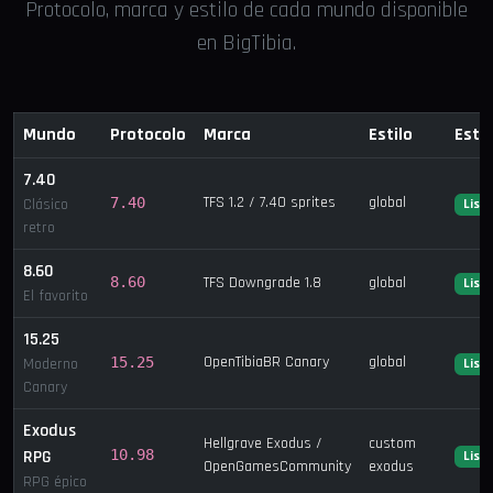
Protocolo, marca y estilo de cada mundo disponible
en BigTibia.
Mundo
Protocolo
Marca
Estilo
Esta
7.40
TFS 1.2 / 7.40 sprites
global
7.40
Clásico
List
retro
8.60
8.60
TFS Downgrade 1.8
global
List
El favorito
15.25
OpenTibiaBR Canary
global
15.25
Moderno
List
Canary
Exodus
Hellgrave Exodus /
custom
RPG
10.98
List
OpenGamesCommunity
exodus
RPG épico