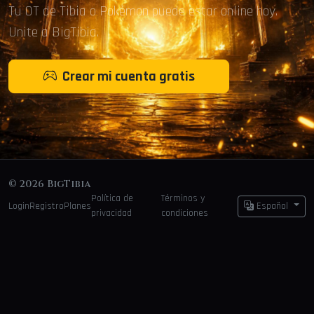
Tu OT de Tibia o Pokémon puede estar online hoy.
Unite a BigTibia.
Crear mi cuenta gratis
© 2026 BigTibia
Política de
Términos y
Login
Registro
Planes
Español
privacidad
condiciones