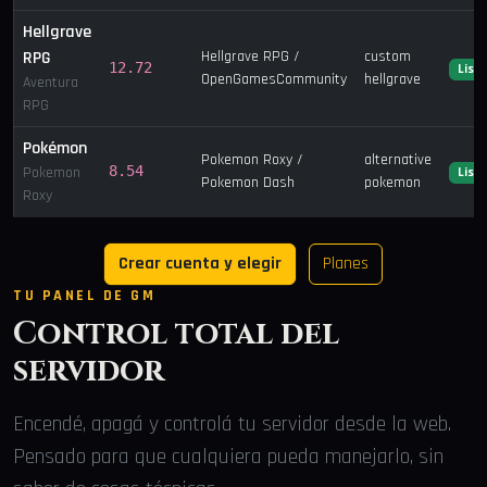
Hellgrave
RPG
Hellgrave RPG /
custom
12.72
List
OpenGamesCommunity
hellgrave
Aventura
RPG
Pokémon
Pokemon Roxy /
alternative
8.54
Pokemon
List
Pokemon Dash
pokemon
Roxy
Crear cuenta y elegir
Planes
TU PANEL DE GM
Control total del
servidor
Encendé, apagá y controlá tu servidor desde la web.
Pensado para que cualquiera pueda manejarlo, sin