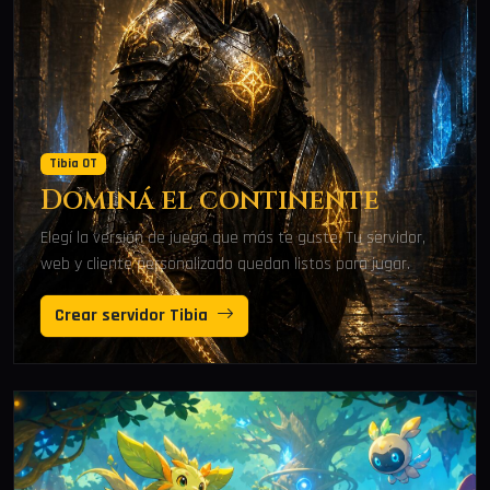
Tibia OT
Dominá el continente
Elegí la versión de juego que más te guste. Tu servidor,
web y cliente personalizado quedan listos para jugar.
Crear servidor Tibia