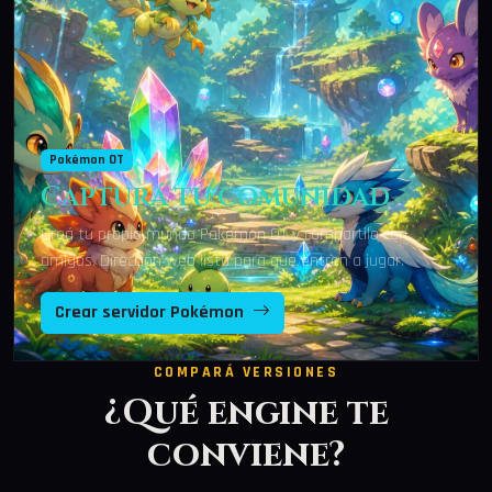
Pokémon OT
Capturá tu comunidad
Creá tu propio mundo Pokémon OT y compartilo con
amigos. Dirección web lista para que entren a jugar.
Crear servidor Pokémon
COMPARÁ VERSIONES
¿Qué engine te
conviene?