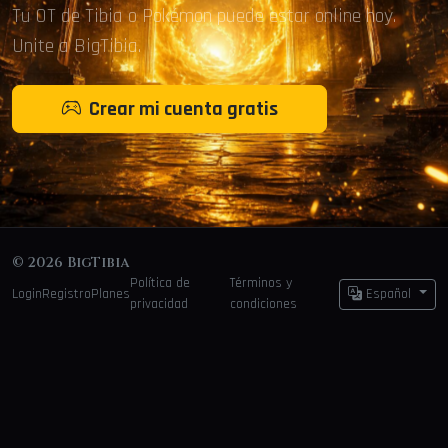
Tu OT de Tibia o Pokémon puede estar online hoy.
Unite a BigTibia.
Crear mi cuenta gratis
© 2026 BigTibia
Política de
Términos y
Login
Registro
Planes
Español
privacidad
condiciones