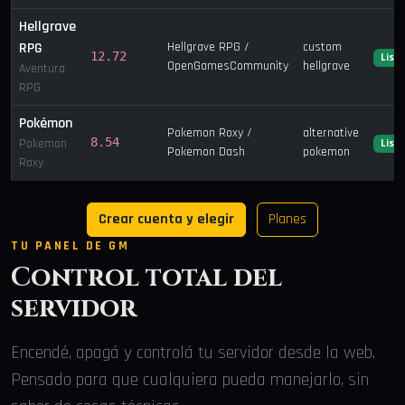
Hellgrave
RPG
Hellgrave RPG /
custom
12.72
List
OpenGamesCommunity
hellgrave
Aventura
RPG
Pokémon
Pokemon Roxy /
alternative
8.54
Pokemon
List
Pokemon Dash
pokemon
Roxy
Crear cuenta y elegir
Planes
TU PANEL DE GM
Control total del
servidor
Encendé, apagá y controlá tu servidor desde la web.
Pensado para que cualquiera pueda manejarlo, sin