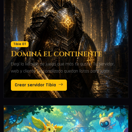
Tibia OT
Dominá el continente
Elegí la versión de juego que más te guste. Tu servidor,
web y cliente personalizado quedan listos para jugar.
Crear servidor Tibia