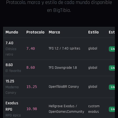
Protocolo, marca y estilo de cada mundo disponible
en BigTibia.
Mundo
Protocolo
Marca
Estilo
Esta
7.40
TFS 1.2 / 7.40 sprites
global
7.40
Clásico
List
retro
8.60
8.60
TFS Downgrade 1.8
global
List
El favorito
15.25
OpenTibiaBR Canary
global
15.25
Moderno
List
Canary
Exodus
Hellgrave Exodus /
custom
RPG
10.98
List
OpenGamesCommunity
exodus
RPG épico