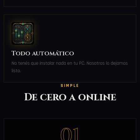
Todo automático
No tenés que instalar nada en tu PC. Nosotros lo dejamos
listo.
SIMPLE
De cero a online
01