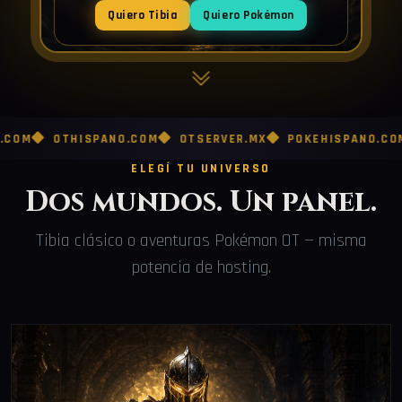
Quiero Tibia
Quiero Pokémon
OTHISPANO.COM
OTSERVER.MX
POKEHISPANO.COM
POK
ELEGÍ TU UNIVERSO
Dos mundos. Un panel.
Tibia clásico o aventuras Pokémon OT — misma
potencia de hosting.