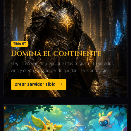
Tibia OT
Dominá el continente
Elegí la versión de juego que más te guste. Tu servidor,
web y cliente personalizado quedan listos para jugar.
Crear servidor Tibia