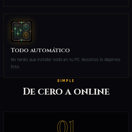
Todo automático
No tenés que instalar nada en tu PC. Nosotros lo dejamos
listo.
SIMPLE
De cero a online
01