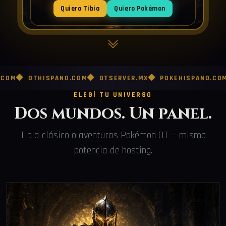
Quiero Tibia
Quiero Pokémon
OTHISPANO.COM
OTSERVER.MX
POKEHISPANO.COM
POKE
ELEGÍ TU UNIVERSO
Dos mundos. Un panel.
Tibia clásico o aventuras Pokémon OT — misma
potencia de hosting.