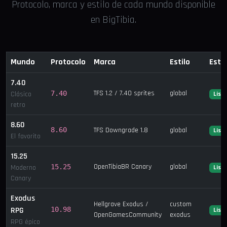
Protocolo, marca y estilo de cada mundo disponible
en BigTibia.
Mundo
Protocolo
Marca
Estilo
Esta
7.40
TFS 1.2 / 7.40 sprites
global
7.40
Clásico
List
retro
8.60
8.60
TFS Downgrade 1.8
global
List
El favorito
15.25
OpenTibiaBR Canary
global
15.25
Moderno
List
Canary
Exodus
Hellgrave Exodus /
custom
RPG
10.98
List
OpenGamesCommunity
exodus
RPG épico