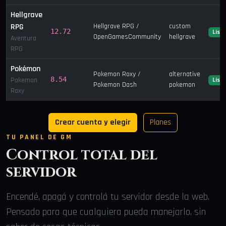
Hellgrave
RPG
Hellgrave RPG /
custom
12.72
List
OpenGamesCommunity
hellgrave
Aventura
RPG
Pokémon
Pokemon Roxy /
alternative
8.54
Pokemon
List
Pokemon Dash
pokemon
Roxy
Crear cuenta y elegir
Planes
TU PANEL DE GM
Control total del
servidor
Encendé, apagá y controlá tu servidor desde la web.
Pensado para que cualquiera pueda manejarlo, sin