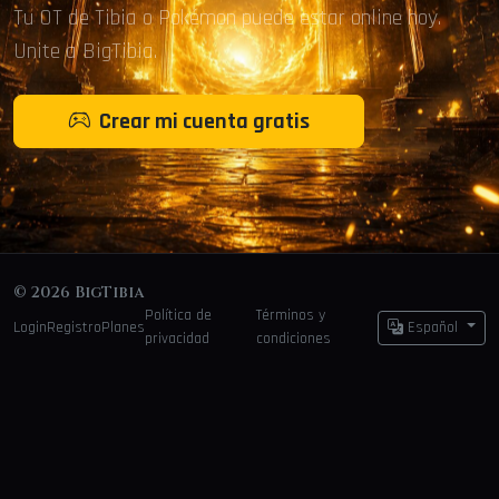
Tu OT de Tibia o Pokémon puede estar online hoy.
Unite a BigTibia.
Crear mi cuenta gratis
© 2026 BigTibia
Política de
Términos y
Login
Registro
Planes
Español
privacidad
condiciones