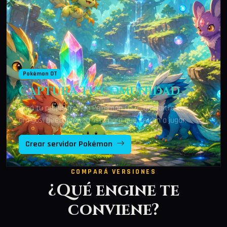
Pokémon OT
Capturá tu comunidad
Creá tu propio mundo Pokémon OT y compartilo con
amigos. Dirección web lista para que entren a jugar.
Crear servidor Pokémon
COMPARÁ VERSIONES
¿Qué engine te
conviene?