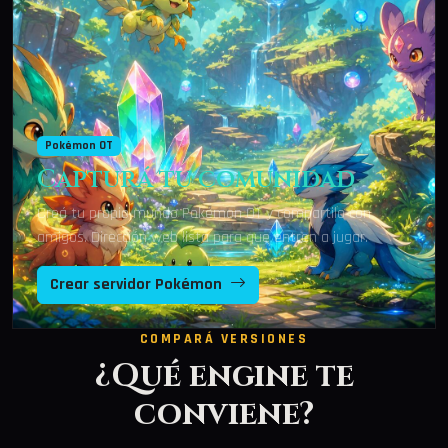
Pokémon OT
Capturá tu comunidad
Creá tu propio mundo Pokémon OT y compartilo con
amigos. Dirección web lista para que entren a jugar.
Crear servidor Pokémon
COMPARÁ VERSIONES
¿Qué engine te
conviene?