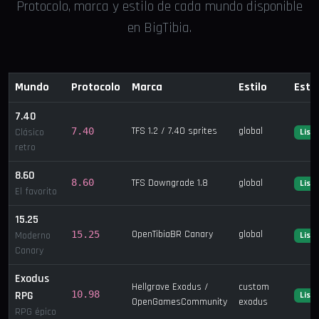
Protocolo, marca y estilo de cada mundo disponible
en BigTibia.
Mundo
Protocolo
Marca
Estilo
Esta
7.40
TFS 1.2 / 7.40 sprites
global
7.40
Clásico
List
retro
8.60
8.60
TFS Downgrade 1.8
global
List
El favorito
15.25
OpenTibiaBR Canary
global
15.25
Moderno
List
Canary
Exodus
Hellgrave Exodus /
custom
RPG
10.98
List
OpenGamesCommunity
exodus
RPG épico