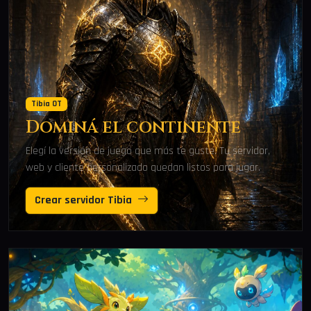
Tibia OT
Dominá el continente
Elegí la versión de juego que más te guste. Tu servidor,
web y cliente personalizado quedan listos para jugar.
Crear servidor Tibia