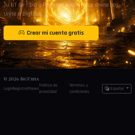
Tu OT de Tibia o Pokémon puede estar online hoy.
Unite a BigTibia.
Crear mi cuenta gratis
© 2026 BigTibia
Política de
Términos y
Login
Registro
Planes
Español
privacidad
condiciones