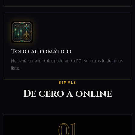
Todo automático
No tenés que instalar nada en tu PC. Nosotros lo dejamos
listo.
SIMPLE
De cero a online
01