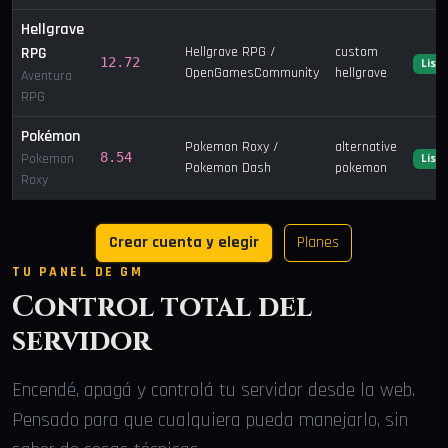
Hellgrave
RPG
Hellgrave RPG /
custom
12.72
List
OpenGamesCommunity
hellgrave
Aventura
RPG
Pokémon
Pokemon Roxy /
alternative
8.54
Pokemon
List
Pokemon Dash
pokemon
Roxy
Crear cuenta y elegir
Planes
TU PANEL DE GM
Control total del
servidor
Encendé, apagá y controlá tu servidor desde la web.
Pensado para que cualquiera pueda manejarlo, sin