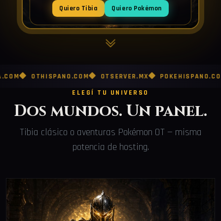
Quiero Tibia
Quiero Pokémon
OTHISPANO.COM
OTSERVER.MX
POKEHISPANO.COM
PO
ELEGÍ TU UNIVERSO
Dos mundos. Un panel.
Tibia clásico o aventuras Pokémon OT — misma
potencia de hosting.