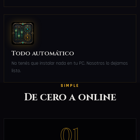
Todo automático
No tenés que instalar nada en tu PC. Nosotros lo dejamos
listo.
SIMPLE
De cero a online
01