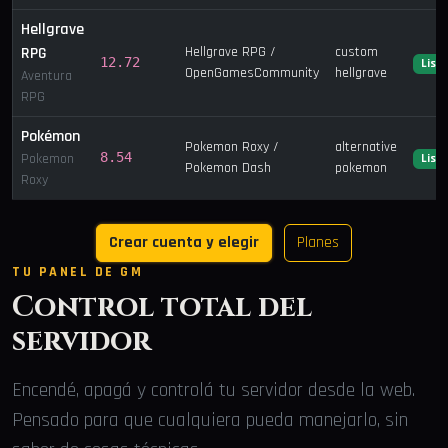
Hellgrave
RPG
Hellgrave RPG /
custom
12.72
List
OpenGamesCommunity
hellgrave
Aventura
RPG
Pokémon
Pokemon Roxy /
alternative
8.54
Pokemon
List
Pokemon Dash
pokemon
Roxy
Crear cuenta y elegir
Planes
TU PANEL DE GM
Control total del
servidor
Encendé, apagá y controlá tu servidor desde la web.
Pensado para que cualquiera pueda manejarlo, sin