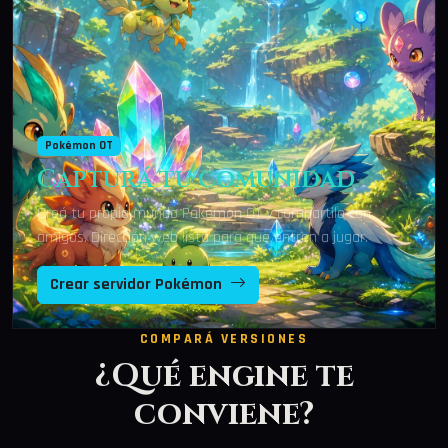
Pokémon OT
Capturá tu comunidad
Creá tu propio mundo Pokémon OT y compartilo con
amigos. Dirección web lista para que entren a jugar.
Crear servidor Pokémon
COMPARÁ VERSIONES
¿Qué engine te
conviene?