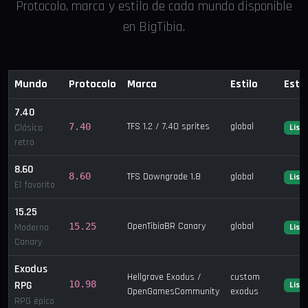
Protocolo, marca y estilo de cada mundo disponible
en BigTibia.
Mundo
Protocolo
Marca
Estilo
Esta
7.40
TFS 1.2 / 7.40 sprites
global
7.40
Clásico
List
retro
8.60
8.60
TFS Downgrade 1.8
global
List
El favorito
15.25
OpenTibiaBR Canary
global
15.25
Moderno
List
Canary
Exodus
Hellgrave Exodus /
custom
RPG
10.98
List
OpenGamesCommunity
exodus
RPG épico