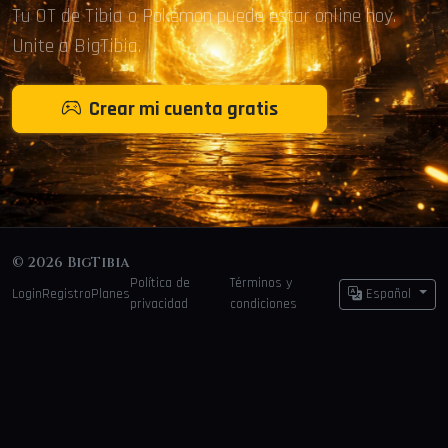
Tu OT de Tibia o Pokémon puede estar online hoy.
Unite a BigTibia.
Crear mi cuenta gratis
© 2026 BigTibia
Política de
Términos y
Login
Registro
Planes
Español
privacidad
condiciones