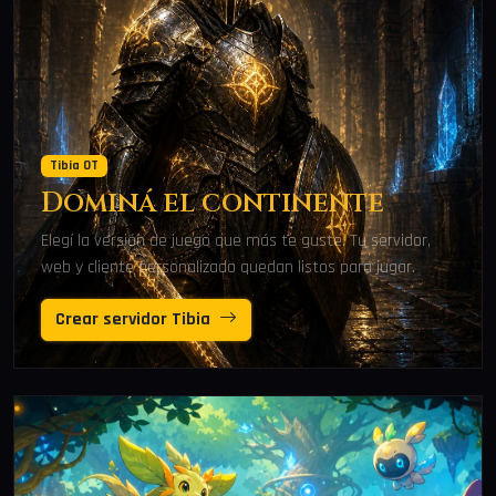
Tibia OT
Dominá el continente
Elegí la versión de juego que más te guste. Tu servidor,
web y cliente personalizado quedan listos para jugar.
Crear servidor Tibia