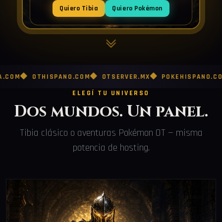
Quiero Tibia
Quiero Pokémon
OTHISPANO.COM
OTSERVER.MX
POKEHISPANO.COM
POK
ELEGÍ TU UNIVERSO
Dos mundos. Un panel.
Tibia clásico o aventuras Pokémon OT — misma
potencia de hosting.