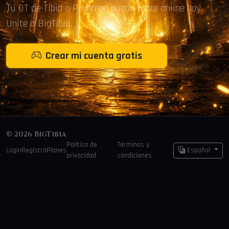
Tu OT de Tibia o Pokémon puede estar online hoy.
Unite a BigTibia.
Crear mi cuenta gratis
© 2026 BigTibia
Política de
Términos y
Login
Registro
Planes
Español
privacidad
condiciones