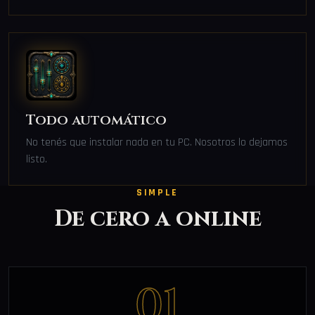
Todo automático
No tenés que instalar nada en tu PC. Nosotros lo dejamos
listo.
SIMPLE
De cero a online
01