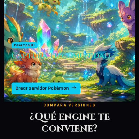
Pokémon OT
Capturá tu comunidad
Creá tu propio mundo Pokémon OT y compartilo con
amigos. Dirección web lista para que entren a jugar.
Crear servidor Pokémon
COMPARÁ VERSIONES
¿Qué engine te
conviene?