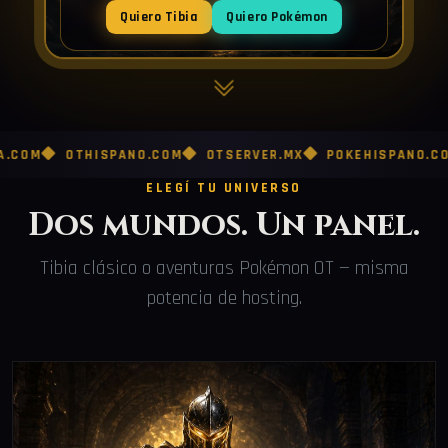
Quiero Tibia
Quiero Pokémon
OTHISPANO.COM
OTSERVER.MX
POKEHISPANO.COM
PO
ELEGÍ TU UNIVERSO
Dos mundos. Un panel.
Tibia clásico o aventuras Pokémon OT — misma
potencia de hosting.