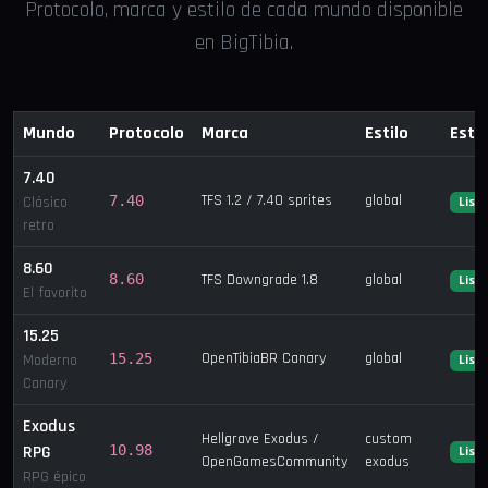
Protocolo, marca y estilo de cada mundo disponible
en BigTibia.
Mundo
Protocolo
Marca
Estilo
Esta
7.40
TFS 1.2 / 7.40 sprites
global
7.40
Clásico
List
retro
8.60
8.60
TFS Downgrade 1.8
global
List
El favorito
15.25
OpenTibiaBR Canary
global
15.25
Moderno
List
Canary
Exodus
Hellgrave Exodus /
custom
RPG
10.98
List
OpenGamesCommunity
exodus
RPG épico