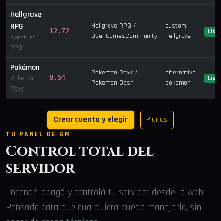
Hellgrave
RPG
Hellgrave RPG /
custom
12.72
List
OpenGamesCommunity
hellgrave
Aventura
RPG
Pokémon
Pokemon Roxy /
alternative
8.54
Pokemon
List
Pokemon Dash
pokemon
Roxy
Crear cuenta y elegir
Planes
TU PANEL DE GM
Control total del
servidor
Encendé, apagá y controlá tu servidor desde la web.
Pensado para que cualquiera pueda manejarlo, sin