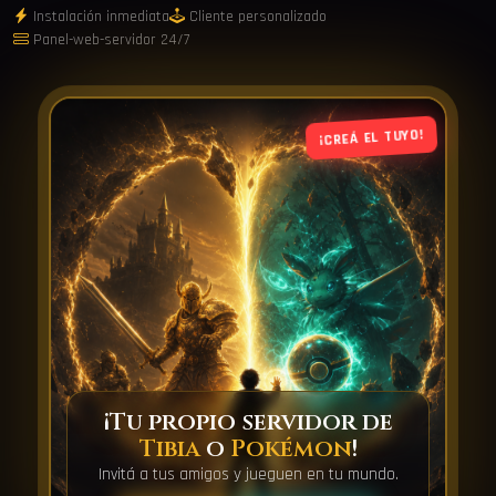
Instalación inmediata
Cliente personalizado
Panel-web-servidor 24/7
¡CREÁ EL TUYO!
¡Tu propio servidor de
Tibia
o
Pokémon
!
Invitá a tus amigos y jueguen en tu mundo.