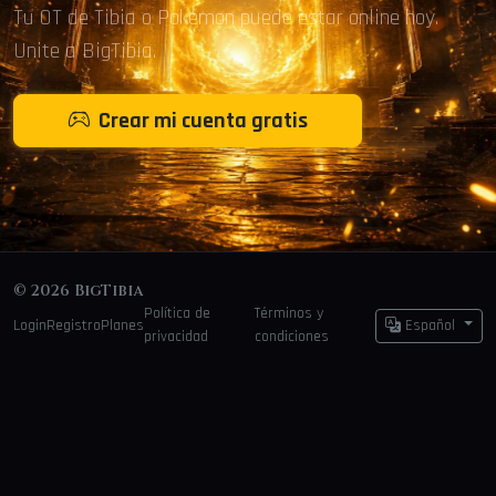
Tu OT de Tibia o Pokémon puede estar online hoy.
Unite a BigTibia.
Crear mi cuenta gratis
© 2026 BigTibia
Política de
Términos y
Login
Registro
Planes
Español
privacidad
condiciones