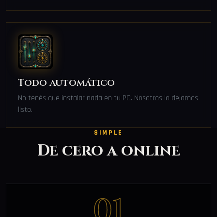
Todo automático
No tenés que instalar nada en tu PC. Nosotros lo dejamos
listo.
SIMPLE
De cero a online
01