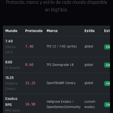
Protocolo, marca y estilo de cada mundo disponible
en BigTibia.
Mundo
Protocolo
Marca
Estilo
Esta
7.40
TFS 1.2 / 7.40 sprites
global
7.40
Clásico
List
retro
8.60
8.60
TFS Downgrade 1.8
global
List
El favorito
15.25
OpenTibiaBR Canary
global
15.25
Moderno
List
Canary
Exodus
Hellgrave Exodus /
custom
RPG
10.98
List
OpenGamesCommunity
exodus
RPG épico