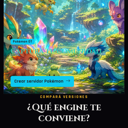
Pokémon OT
Capturá tu comunidad
Creá tu propio mundo Pokémon OT y compartilo con
amigos. Dirección web lista para que entren a jugar.
Crear servidor Pokémon
COMPARÁ VERSIONES
¿Qué engine te
conviene?