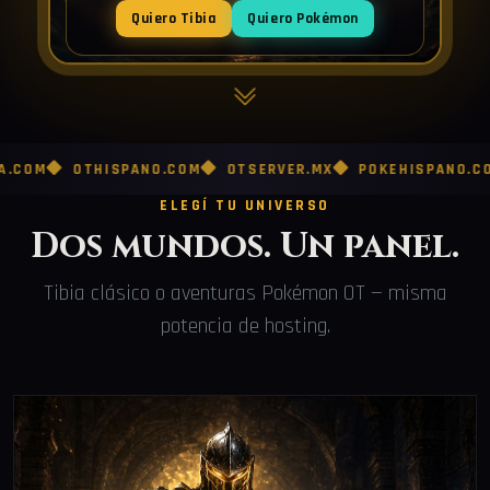
Quiero Tibia
Quiero Pokémon
OTHISPANO.COM
OTSERVER.MX
POKEHISPANO.COM
PO
ELEGÍ TU UNIVERSO
Dos mundos. Un panel.
Tibia clásico o aventuras Pokémon OT — misma
potencia de hosting.