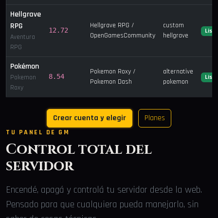
Hellgrave
RPG
Hellgrave RPG /
custom
12.72
List
OpenGamesCommunity
hellgrave
Aventura
RPG
Pokémon
Pokemon Roxy /
alternative
8.54
Pokemon
List
Pokemon Dash
pokemon
Roxy
Crear cuenta y elegir
Planes
TU PANEL DE GM
Control total del
servidor
Encendé, apagá y controlá tu servidor desde la web.
Pensado para que cualquiera pueda manejarlo, sin