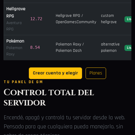
Hellgrave
RPG
Hellgrave RPG /
custom
12.72
List
OpenGamesCommunity
hellgrave
Aventura
RPG
Pokémon
Pokemon Roxy /
alternative
8.54
Pokemon
List
Pokemon Dash
pokemon
Roxy
Crear cuenta y elegir
Planes
TU PANEL DE GM
Control total del
servidor
Encendé, apagá y controlá tu servidor desde la web.
Pensado para que cualquiera pueda manejarlo, sin