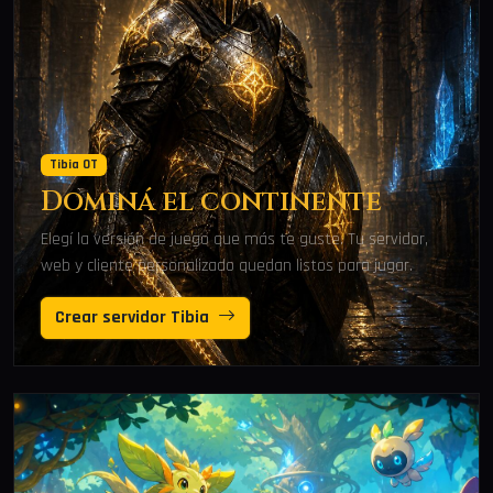
Tibia OT
Dominá el continente
Elegí la versión de juego que más te guste. Tu servidor,
web y cliente personalizado quedan listos para jugar.
Crear servidor Tibia