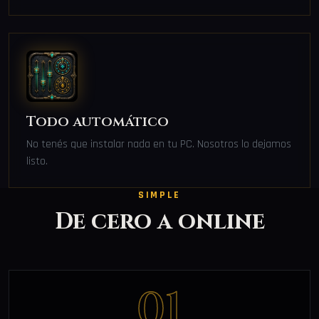
Todo automático
No tenés que instalar nada en tu PC. Nosotros lo dejamos
listo.
SIMPLE
De cero a online
01