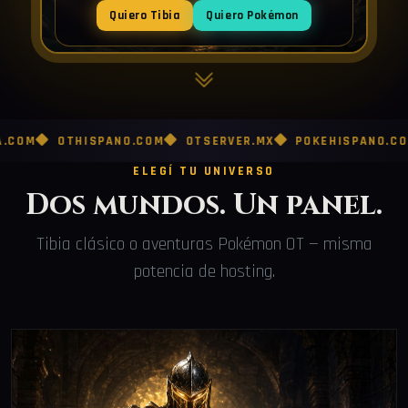
Quiero Tibia
Quiero Pokémon
OTHISPANO.COM
OTSERVER.MX
POKEHISPANO.COM
PO
ELEGÍ TU UNIVERSO
Dos mundos. Un panel.
Tibia clásico o aventuras Pokémon OT — misma
potencia de hosting.