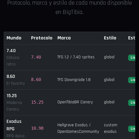
Protocolo, marca y estilo de cada mundo disponible
en BigTibia.
Mundo
Protocolo
Marca
Estilo
Esta
7.40
TFS 1.2 / 7.40 sprites
global
7.40
Clásico
List
retro
8.60
8.60
TFS Downgrade 1.8
global
List
El favorito
15.25
OpenTibiaBR Canary
global
15.25
Moderno
List
Canary
Exodus
Hellgrave Exodus /
custom
RPG
10.98
List
OpenGamesCommunity
exodus
RPG épico