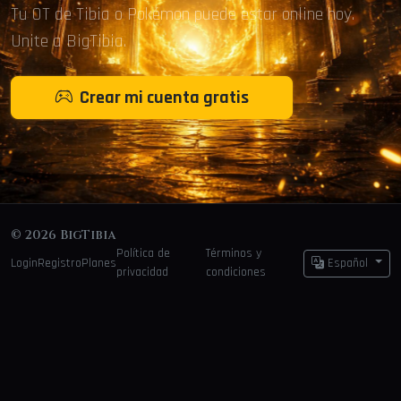
Tu OT de Tibia o Pokémon puede estar online hoy.
Unite a BigTibia.
Crear mi cuenta gratis
© 2026 BigTibia
Política de
Términos y
Login
Registro
Planes
Español
privacidad
condiciones