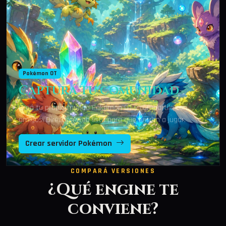
Pokémon OT
Capturá tu comunidad
Creá tu propio mundo Pokémon OT y compartilo con
amigos. Dirección web lista para que entren a jugar.
Crear servidor Pokémon
COMPARÁ VERSIONES
¿Qué engine te
conviene?