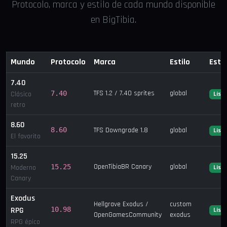
Protocolo, marca y estilo de cada mundo disponible
en BigTibia.
Mundo
Protocolo
Marca
Estilo
Esta
7.40
TFS 1.2 / 7.40 sprites
global
7.40
Clásico
List
retro
8.60
8.60
TFS Downgrade 1.8
global
List
El favorito
15.25
OpenTibiaBR Canary
global
15.25
Moderno
List
Canary
Exodus
Hellgrave Exodus /
custom
RPG
10.98
List
OpenGamesCommunity
exodus
RPG épico