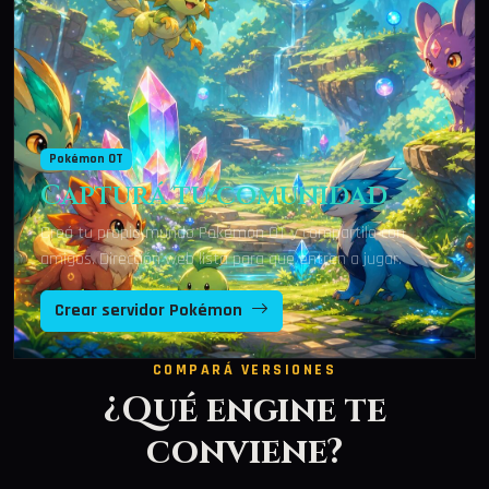
Pokémon OT
Capturá tu comunidad
Creá tu propio mundo Pokémon OT y compartilo con
amigos. Dirección web lista para que entren a jugar.
Crear servidor Pokémon
COMPARÁ VERSIONES
¿Qué engine te
conviene?