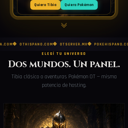
Quiero Tibia
Quiero Pokémon
OTHISPANO.COM
OTSERVER.MX
POKEHISPANO.COM
POK
ELEGÍ TU UNIVERSO
Dos mundos. Un panel.
Tibia clásico o aventuras Pokémon OT — misma
potencia de hosting.