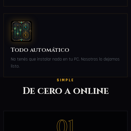
Todo automático
No tenés que instalar nada en tu PC. Nosotros lo dejamos
listo.
SIMPLE
De cero a online
01