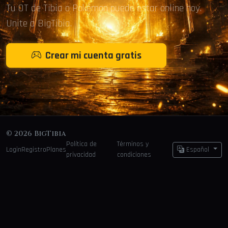
Tu OT de Tibia o Pokémon puede estar online hoy.
Unite a BigTibia.
Crear mi cuenta gratis
© 2026 BigTibia
Política de
Términos y
Login
Registro
Planes
Español
privacidad
condiciones