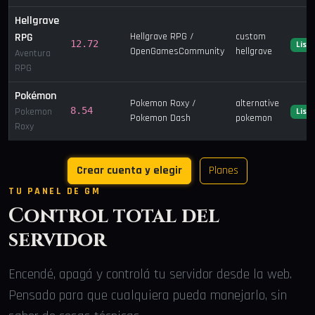
Hellgrave
RPG
Hellgrave RPG /
custom
12.72
List
OpenGamesCommunity
hellgrave
Aventura
RPG
Pokémon
Pokemon Roxy /
alternative
8.54
Pokemon
List
Pokemon Dash
pokemon
Roxy
Crear cuenta y elegir
Planes
TU PANEL DE GM
Control total del
servidor
Encendé, apagá y controlá tu servidor desde la web.
Pensado para que cualquiera pueda manejarlo, sin