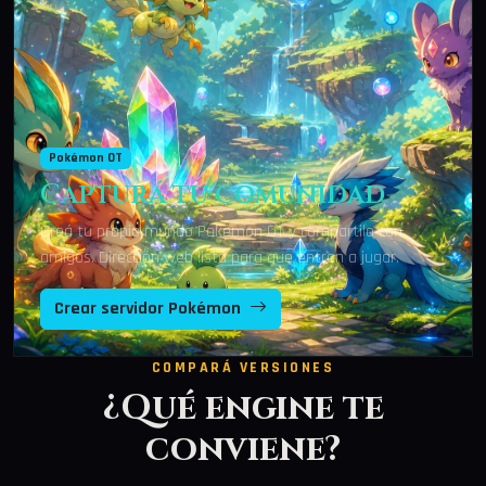
Pokémon OT
Capturá tu comunidad
Creá tu propio mundo Pokémon OT y compartilo con
amigos. Dirección web lista para que entren a jugar.
Crear servidor Pokémon
COMPARÁ VERSIONES
¿Qué engine te
conviene?