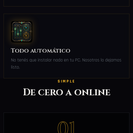
Todo automático
No tenés que instalar nada en tu PC. Nosotros lo dejamos
listo.
SIMPLE
De cero a online
01