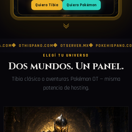
Quiero Tibia
Quiero Pokémon
OTHISPANO.COM
OTSERVER.MX
POKEHISPANO.COM
PO
ELEGÍ TU UNIVERSO
Dos mundos. Un panel.
Tibia clásico o aventuras Pokémon OT — misma
potencia de hosting.