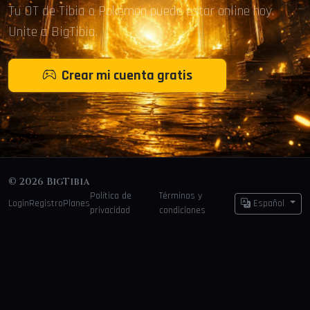
Tu OT de Tibia o Pokémon puede estar online hoy.
Unite a BigTibia.
Crear mi cuenta gratis
© 2026 BigTibia
Política de
Términos y
Login
Registro
Planes
Español
privacidad
condiciones