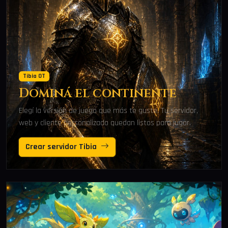
Tibia OT
Dominá el continente
Elegí la versión de juego que más te guste. Tu servidor,
web y cliente personalizado quedan listos para jugar.
Crear servidor Tibia