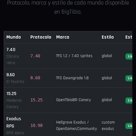
Protocolo, marca y estilo de cada mundo disponible
en BigTibia.
Mundo
Protocolo
Marca
Estilo
Esta
7.40
TFS 1.2 / 7.40 sprites
global
7.40
Clásico
List
retro
8.60
8.60
TFS Downgrade 1.8
global
List
El favorito
15.25
OpenTibiaBR Canary
global
15.25
Moderno
List
Canary
Exodus
Hellgrave Exodus /
custom
RPG
10.98
List
OpenGamesCommunity
exodus
RPG épico