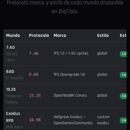
Protocolo, marca y estilo de cada mundo disponible
en BigTibia.
Mundo
Protocolo
Marca
Estilo
Esta
7.40
TFS 1.2 / 7.40 sprites
global
7.40
Clásico
List
retro
8.60
8.60
TFS Downgrade 1.8
global
List
El favorito
15.25
OpenTibiaBR Canary
global
15.25
Moderno
List
Canary
Exodus
Hellgrave Exodus /
custom
RPG
10.98
List
OpenGamesCommunity
exodus
RPG épico