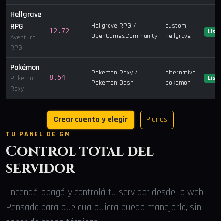
Hellgrave
RPG
Hellgrave RPG /
custom
12.72
List
OpenGamesCommunity
hellgrave
Aventura
RPG
Pokémon
Pokemon Roxy /
alternative
8.54
Pokemon
List
Pokemon Dash
pokemon
Roxy
Crear cuenta y elegir
Planes
TU PANEL DE GM
Control total del
servidor
Encendé, apagá y controlá tu servidor desde la web.
Pensado para que cualquiera pueda manejarlo, sin