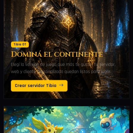
Tibia OT
Dominá el continente
Elegí la versión de juego que más te guste. Tu servidor,
web y cliente personalizado quedan listos para jugar.
Crear servidor Tibia