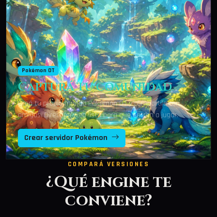
Pokémon OT
Capturá tu comunidad
Creá tu propio mundo Pokémon OT y compartilo con
amigos. Dirección web lista para que entren a jugar.
Crear servidor Pokémon
COMPARÁ VERSIONES
¿Qué engine te
conviene?