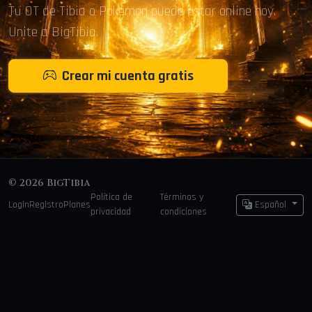
Tu OT de Tibia o Pokémon puede estar online hoy.
Unite a BigTibia.
Crear mi cuenta gratis
© 2026 BigTibia
Política de
Términos y
Login
Registro
Planes
Español
privacidad
condiciones