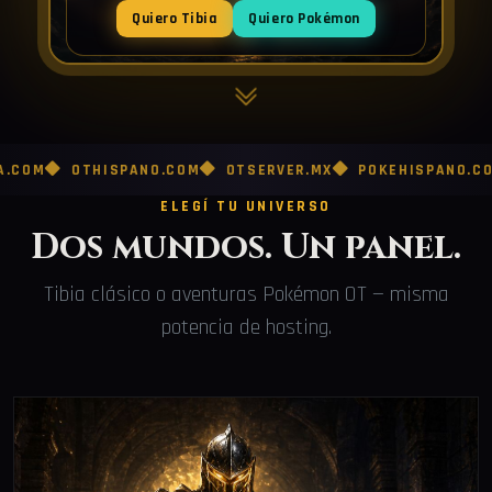
Quiero Tibia
Quiero Pokémon
OTHISPANO.COM
OTSERVER.MX
POKEHISPANO.COM
PO
ELEGÍ TU UNIVERSO
Dos mundos. Un panel.
Tibia clásico o aventuras Pokémon OT — misma
potencia de hosting.