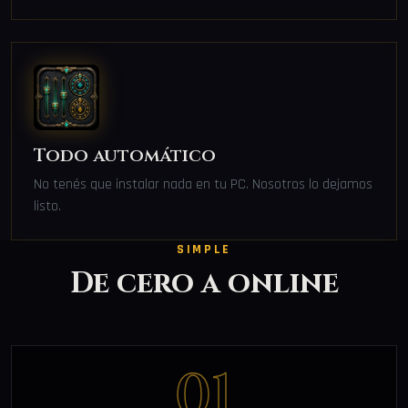
Todo automático
No tenés que instalar nada en tu PC. Nosotros lo dejamos
listo.
SIMPLE
De cero a online
01