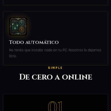
Todo automático
No tenés que instalar nada en tu PC. Nosotros lo dejamos
listo.
SIMPLE
De cero a online
01