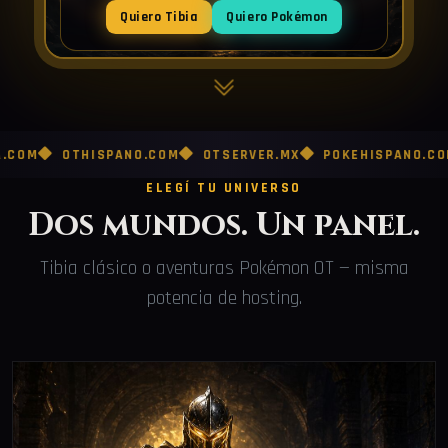
Quiero Tibia
Quiero Pokémon
OTHISPANO.COM
OTSERVER.MX
POKEHISPANO.COM
POK
ELEGÍ TU UNIVERSO
Dos mundos. Un panel.
Tibia clásico o aventuras Pokémon OT — misma
potencia de hosting.