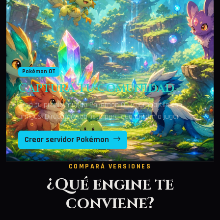
Pokémon OT
Capturá tu comunidad
Creá tu propio mundo Pokémon OT y compartilo con
amigos. Dirección web lista para que entren a jugar.
Crear servidor Pokémon
COMPARÁ VERSIONES
¿Qué engine te
conviene?