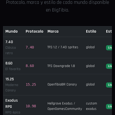
Protocolo, marca y estilo de cada mundo disponible
en BigTibia.
Mundo
Protocolo
Marca
Estilo
Esta
7.40
TFS 1.2 / 7.40 sprites
global
7.40
Clásico
List
retro
8.60
8.60
TFS Downgrade 1.8
global
List
El favorito
15.25
OpenTibiaBR Canary
global
15.25
Moderno
List
Canary
Exodus
Hellgrave Exodus /
custom
RPG
10.98
List
OpenGamesCommunity
exodus
RPG épico