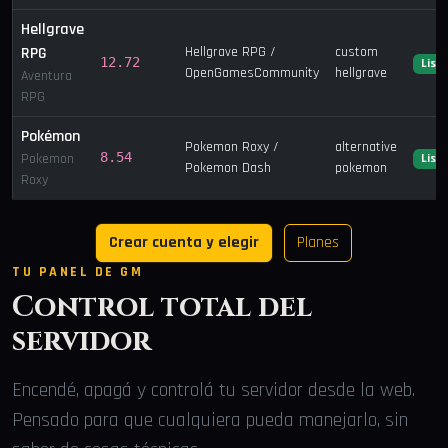
Hellgrave
RPG
Hellgrave RPG /
custom
12.72
List
OpenGamesCommunity
hellgrave
Aventura
RPG
Pokémon
Pokemon Roxy /
alternative
8.54
Pokemon
List
Pokemon Dash
pokemon
Roxy
Crear cuenta y elegir
Planes
TU PANEL DE GM
Control total del
servidor
Encendé, apagá y controlá tu servidor desde la web.
Pensado para que cualquiera pueda manejarlo, sin