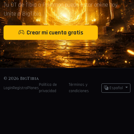
Tu OT de Tibia o Pokémon puede estar online hoy.
Unite a BigTibia.
Crear mi cuenta gratis
© 2026 BigTibia
Política de
Términos y
Login
Registro
Planes
Español
privacidad
condiciones