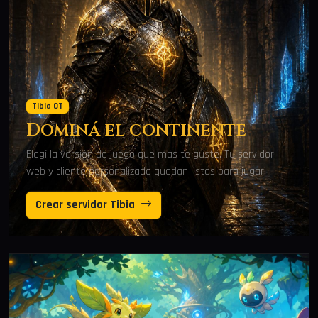
Tibia OT
Dominá el continente
Elegí la versión de juego que más te guste. Tu servidor,
web y cliente personalizado quedan listos para jugar.
Crear servidor Tibia