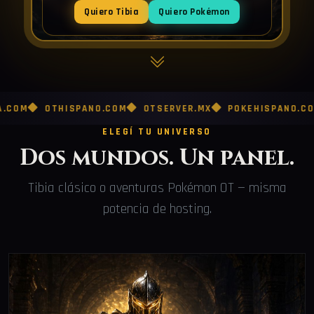
Quiero Tibia
Quiero Pokémon
OTHISPANO.COM
OTSERVER.MX
POKEHISPANO.COM
PO
ELEGÍ TU UNIVERSO
Dos mundos. Un panel.
Tibia clásico o aventuras Pokémon OT — misma
potencia de hosting.