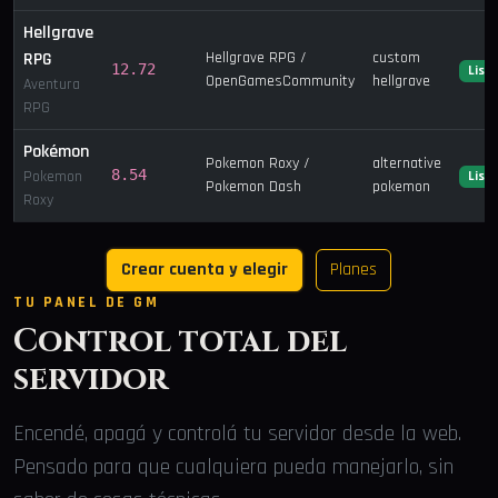
Hellgrave
RPG
Hellgrave RPG /
custom
12.72
List
OpenGamesCommunity
hellgrave
Aventura
RPG
Pokémon
Pokemon Roxy /
alternative
8.54
Pokemon
List
Pokemon Dash
pokemon
Roxy
Crear cuenta y elegir
Planes
TU PANEL DE GM
Control total del
servidor
Encendé, apagá y controlá tu servidor desde la web.
Pensado para que cualquiera pueda manejarlo, sin