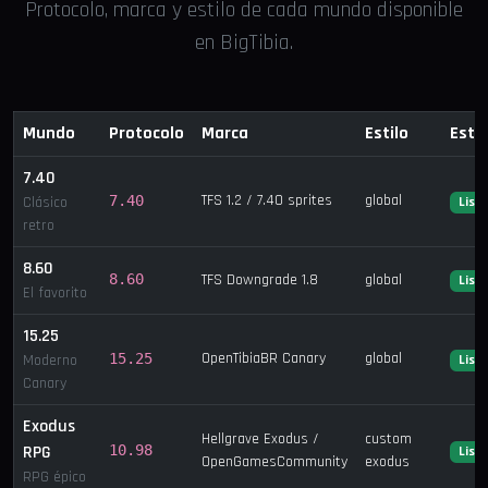
Protocolo, marca y estilo de cada mundo disponible
en BigTibia.
Mundo
Protocolo
Marca
Estilo
Esta
7.40
TFS 1.2 / 7.40 sprites
global
7.40
Clásico
List
retro
8.60
8.60
TFS Downgrade 1.8
global
List
El favorito
15.25
OpenTibiaBR Canary
global
15.25
Moderno
List
Canary
Exodus
Hellgrave Exodus /
custom
RPG
10.98
List
OpenGamesCommunity
exodus
RPG épico