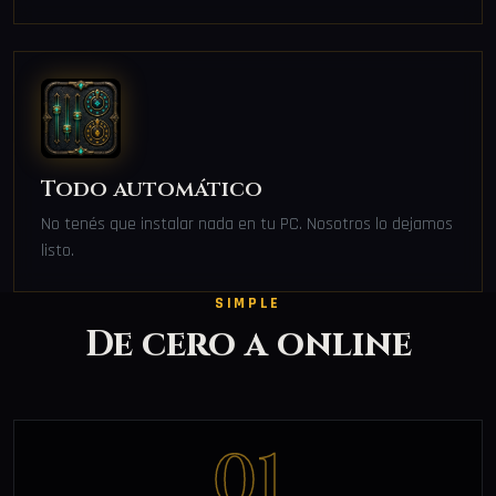
Todo automático
No tenés que instalar nada en tu PC. Nosotros lo dejamos
listo.
SIMPLE
De cero a online
01