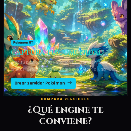
Pokémon OT
Capturá tu comunidad
Creá tu propio mundo Pokémon OT y compartilo con
amigos. Dirección web lista para que entren a jugar.
Crear servidor Pokémon
COMPARÁ VERSIONES
¿Qué engine te
conviene?