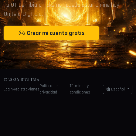
Tu OT de Tibia o Pokémon puede estar online hoy.
Unite a BigTibia.
Crear mi cuenta gratis
© 2026 BigTibia
Política de
Términos y
Login
Registro
Planes
Español
privacidad
condiciones