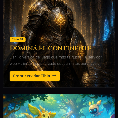
Tibia OT
Dominá el continente
Elegí la versión de juego que más te guste. Tu servidor,
web y cliente personalizado quedan listos para jugar.
Crear servidor Tibia