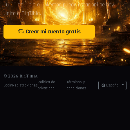
Tu OT de Tibia o Pokémon puede estar online hoy.
Unite a BigTibia.
Crear mi cuenta gratis
© 2026 BigTibia
Política de
Términos y
Login
Registro
Planes
Español
privacidad
condiciones