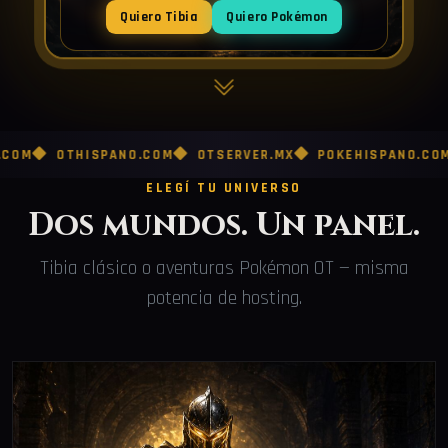
Quiero Tibia
Quiero Pokémon
HISPANO.COM
OTSERVER.MX
POKEHISPANO.COM
POKEM
ELEGÍ TU UNIVERSO
Dos mundos. Un panel.
Tibia clásico o aventuras Pokémon OT — misma
potencia de hosting.