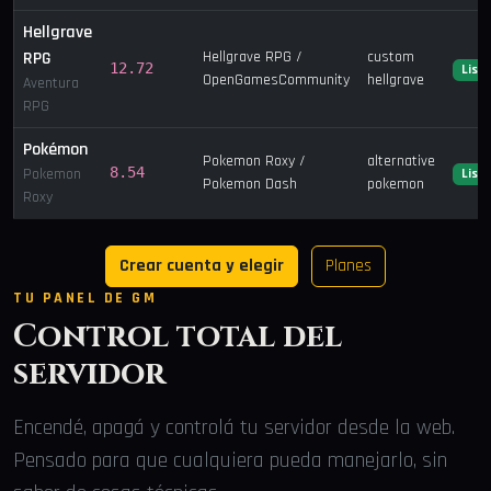
Hellgrave
RPG
Hellgrave RPG /
custom
12.72
List
OpenGamesCommunity
hellgrave
Aventura
RPG
Pokémon
Pokemon Roxy /
alternative
8.54
Pokemon
List
Pokemon Dash
pokemon
Roxy
Crear cuenta y elegir
Planes
TU PANEL DE GM
Control total del
servidor
Encendé, apagá y controlá tu servidor desde la web.
Pensado para que cualquiera pueda manejarlo, sin