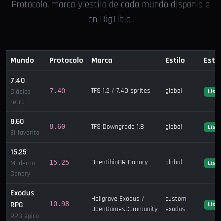
Protocolo, marca y estilo de cada mundo disponible
en BigTibia.
Mundo
Protocolo
Marca
Estilo
Esta
7.40
TFS 1.2 / 7.40 sprites
global
7.40
Clásico
List
retro
8.60
8.60
TFS Downgrade 1.8
global
List
El favorito
15.25
OpenTibiaBR Canary
global
15.25
Moderno
List
Canary
Exodus
Hellgrave Exodus /
custom
RPG
10.98
List
OpenGamesCommunity
exodus
RPG épico