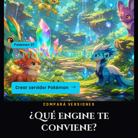
Pokémon OT
Capturá tu comunidad
Creá tu propio mundo Pokémon OT y compartilo con
amigos. Dirección web lista para que entren a jugar.
Crear servidor Pokémon
COMPARÁ VERSIONES
¿Qué engine te
conviene?