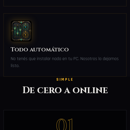
Todo automático
No tenés que instalar nada en tu PC. Nosotros lo dejamos
listo.
SIMPLE
De cero a online
01